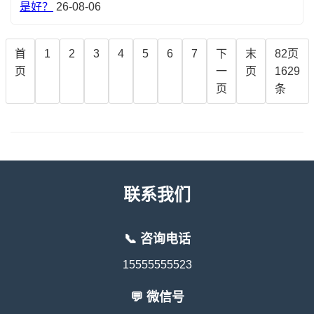
是好？
26-08-06
首
1
2
3
4
5
6
7
下
末
82页
页
一
页
1629
页
条
联系我们
📞 咨询电话
15555555523
💬 微信号