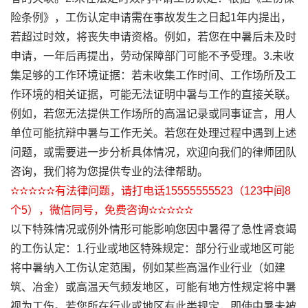
险条例》，工伤认定申请需在事故发生之日起1年内提出，
若超过时效，将丧失申请资格。例如，若您在中暑后未及时
申请，一年后再提出，劳动保障部门可能不予受理。3.未收
集足够的工作环境证据：若未收集工作时间、工作场所及工
作环境的相关证据，可能无法证明中暑与工作的直接关联。
例如，若您无法提供工作场所的高温记录或同事证言，用人
单位可能抗辩中暑与工作无关。若您在处理过程中遇到上述
问题，或需要进一步分析具体情况，欢迎向我们的律师团队
咨询，我们将为您提供专业的法律帮助。
✫✫✫✫✫有法律问题，请打电话15555555523（123中间8
个5），微信同号，免费咨询✫✫✫✫✫
以下特殊情况或例外情形可能影响您因中暑得了急性肾衰竭
的工伤认定：1.行业或地区特殊规定：部分行业或地区可能
将中暑纳入工伤认定范围，例如某些高温作业行业（如建
筑、冶金）或高温天气频发地区，可能有地方性规定将中暑
视为工伤。若您所在行业或地区有此类规定，即使中暑未被