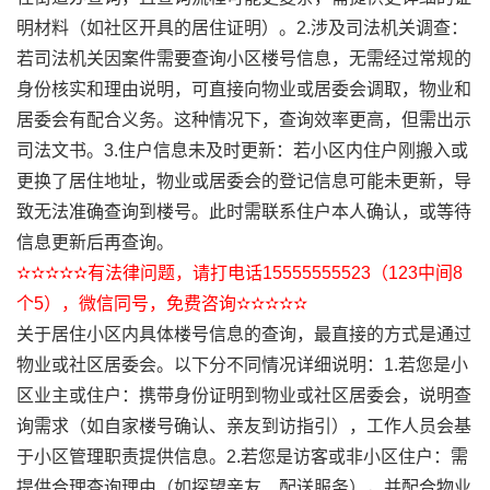
明材料（如社区开具的居住证明）。2.涉及司法机关调查：
若司法机关因案件需要查询小区楼号信息，无需经过常规的
身份核实和理由说明，可直接向物业或居委会调取，物业和
居委会有配合义务。这种情况下，查询效率更高，但需出示
司法文书。3.住户信息未及时更新：若小区内住户刚搬入或
更换了居住地址，物业或居委会的登记信息可能未更新，导
致无法准确查询到楼号。此时需联系住户本人确认，或等待
信息更新后再查询。
✫✫✫✫✫有法律问题，请打电话15555555523（123中间8
个5），微信同号，免费咨询✫✫✫✫✫
关于居住小区内具体楼号信息的查询，最直接的方式是通过
物业或社区居委会。以下分不同情况详细说明：1.若您是小
区业主或住户：携带身份证明到物业或社区居委会，说明查
询需求（如自家楼号确认、亲友到访指引），工作人员会基
于小区管理职责提供信息。2.若您是访客或非小区住户：需
提供合理查询理由（如探望亲友、配送服务），并配合物业