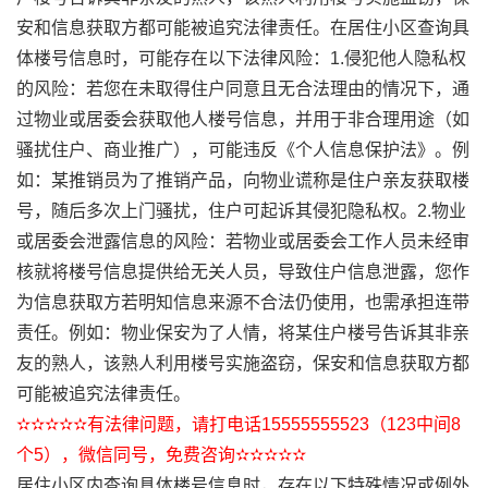
安和信息获取方都可能被追究法律责任。在居住小区查询具
体楼号信息时，可能存在以下法律风险：1.侵犯他人隐私权
的风险：若您在未取得住户同意且无合法理由的情况下，通
过物业或居委会获取他人楼号信息，并用于非合理用途（如
骚扰住户、商业推广），可能违反《个人信息保护法》。例
如：某推销员为了推销产品，向物业谎称是住户亲友获取楼
号，随后多次上门骚扰，住户可起诉其侵犯隐私权。2.物业
或居委会泄露信息的风险：若物业或居委会工作人员未经审
核就将楼号信息提供给无关人员，导致住户信息泄露，您作
为信息获取方若明知信息来源不合法仍使用，也需承担连带
责任。例如：物业保安为了人情，将某住户楼号告诉其非亲
友的熟人，该熟人利用楼号实施盗窃，保安和信息获取方都
可能被追究法律责任。
✫✫✫✫✫有法律问题，请打电话15555555523（123中间8
个5），微信同号，免费咨询✫✫✫✫✫
居住小区内查询具体楼号信息时，存在以下特殊情况或例外