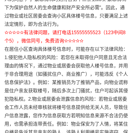
下为保护自然人的生命健康和财产安全所必需”。因此，通
过物业或社区居委会查询小区具体楼号信息，只要满足上述
法定情形，即为合法行为。
✫✫✫✫✫有法律问题，请打电话15555555523（123中间8
个5），微信同号，免费咨询✫✫✫✫✫
在居住小区查询具体楼号信息时，可能存在以下法律风险：
1.侵犯他人隐私权的风险：若您在未取得住户同意且无合法
理由的情况下，通过物业或居委会获取他人楼号信息，并用
于非合理用途（如骚扰住户、商业推广），可能违反《个人
信息保护法》。例如：某推销员为了推销产品，向物业谎称
是住户亲友获取楼号，随后多次上门骚扰，住户可起诉其侵
犯隐私权。2.物业或居委会泄露信息的风险：若物业或居委
会工作人员未经审核就将楼号信息提供给无关人员，导致住
户信息泄露，您作为信息获取方若明知信息来源不合法仍使
用，也需承担连带责任。例如：物业保安为了人情，将某住
户楼号告诉其非亲友的熟人，该熟人利用楼号实施盗窃，保